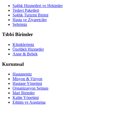
Sağlık Hizmetleri ve Hekimler
Tedavi Paketleri
Sağlık Turizmi Birimi
Hasta ve Ziyaretçiler
Şehrimiz
Tıbbi Birimler
Kliniklerimiz
Özellikli Hizmetler
Anne & Bebek
Kurumsal
Hastanemiz
Misyon & Vizyon
Hastane Yönetimi
Organizasyon Şeması
İdari Birimler
Kalite Yönetimi
Eğitim ve Araştırma