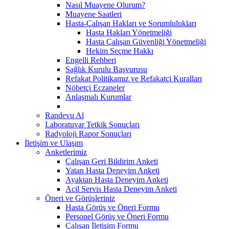
Nasıl Muayene Olurum?
Muayene Saatleri
Hasta-Çalışan Hakları ve Sorumlulukları
Hasta Hakları Yönetmeliği
Hasta Çalışan Güvenliği Yönetmeliği
Hekim Seçme Hakkı
Engelli Rehberi
Sağlık Kurulu Başvurusu
Refakat Politikamız ve Refakatçi Kuralları
Nöbetçi Eczaneler
Anlaşmalı Kurumlar
Randevu Al
Laboratuvar Tetkik Sonuçları
Radyoloji Rapor Sonuçları
İletişim ve Ulaşım
Anketlerimiz
Çalışan Geri Bildirim Anketi
Yatan Hasta Deneyim Anketi
Ayaktan Hasta Deneyim Anketi
Acil Servis Hasta Deneyim Anketi
Öneri ve Görüşleriniz
Hasta Görüş ve Öneri Formu
Personel Görüş ve Öneri Formu
Çalışan İletişim Formu