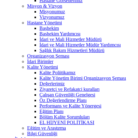
Hastane Görsellerimiz
Misyon & Vizyon
Misyonumuz
Vizyonumuz
Hastane Yönetimi
Başhekim
Başhekim Yardımcısı
İdari ve Mali Hizmetler Müdürü
İdari ve Mali Hizmetler Müdür Yardımcısı
Sağlık Bakım Hizmetleri Müdürü
Organizasyon Şeması
İdari Birimler
Kalite Yönetimi
Kalite Poliitikamız
Kalite Yönetim Birimi Organizasyon Şeması
Değerlerimiz
Ziyaretçi ve Refakatçi kuralları
Çalışan Güvenliği Genelgesi
Öz Değerlendirme Planı
Performans ve Kalite Yönergesi
Eğitim Planı
Bölüm Kalite Sorumluları
EL HİJYENİ POLİTİKASI
Eğitim ve Araştırma
Bilgi Güvenliği