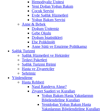
Hemodiyaliz Ünitesi
Yeni Doğan Yoğun Bakım
Çocuk Servisi
Evde Sağlık Hizmetleri
Yoğun Bakım Servisi
Anne & Bebek
Doğum Ünitemiz
Gebe Okulu
Doğum İstatistikleri
Ebe Polikliniği
Anne Sütü ve Emzirme Politikamız
Sağlık Turizmi
Sağlık Hizmetleri ve Hekimler
Tedavi Paketleri
Sağlık Turizmi Birimi
Hasta ve Ziyaretçiler
Şehrimiz
Yönlendirme
Hasta Rehberi
Nasıl Randevu Alınır?
Ziyaret Saatleri ve Kuralları
Yoğun Bakım Hasta Yakınlarının
Bilgilendirilme Kuralları
Yenidoğan Yoğun Bakım Hasta
Yakınlarının Bilgilendirilme Kuralları